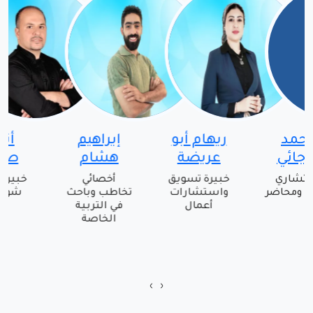
محمد
ريهام أبو
إبراهيم
الرجائي
عريضة
هشام
استشاري
خبيرة تسويق
أخصائي
نفسي ومحاضر
واستشارات
تخاطب وباحث
أعمال
في التربية
الخاصة
›
‹